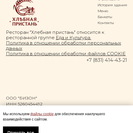
История здания
Меню
Банкеты
Контакты
Ресторан "Хлебная пристань" относится к
ресторанной группе
Еда и Культура.
Политика в отношении обработки персональных
данных
Политика в отношении обработки файлов СOOKIE
+7 (831) 414-43-21
ООО "БИЗОН"
ИНН 5260454492
КПП 526001001
Мы используем
файлы cookie
для обеспечения наилучшего
ОГРН 1185275026640
взаимодействия с сайтом.
ОКПО 73949893
Принять все