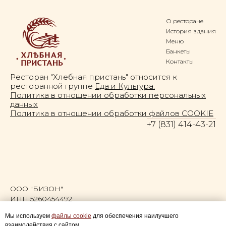
О ресторане
История здания
Меню
Банкеты
Контакты
Ресторан "Хлебная пристань" относится к
ресторанной группе
Еда и Культура.
Политика в отношении обработки персональных
данных
Политика в отношении обработки файлов СOOKIE
+7 (831) 414-43-21
ООО "БИЗОН"
ИНН 5260454492
КПП 526001001
Мы используем
файлы cookie
для обеспечения наилучшего
ОГРН 1185275026640
взаимодействия с сайтом.